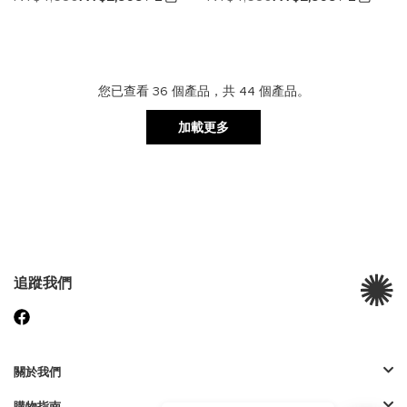
至
至
願
願
望
望
您已查看
36
個產品，共
44
個產品。
清
清
加載更多
單
單
追蹤我們
關於我們