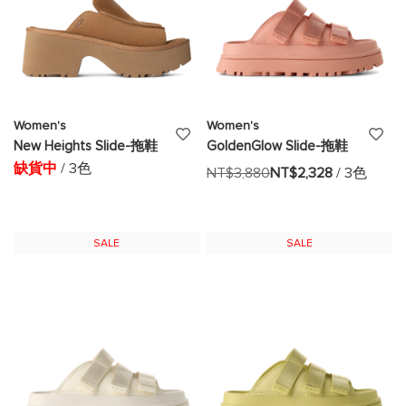
Women's
Women's
添
添
New Heights Slide-拖鞋
GoldenGlow Slide-拖鞋
加
加
缺貨中
/ 3色
NT$3,880
NT$2,328
/ 3色
至
至
願
願
SALE
SALE
望
望
清
清
單
單