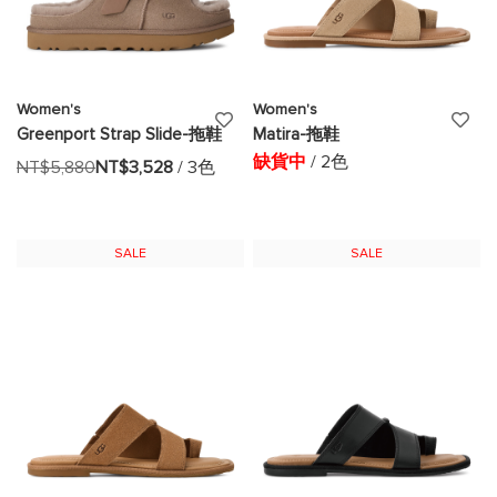
Women's
Women's
添
添
Greenport Strap Slide-拖鞋
Matira-拖鞋
加
加
缺貨中
/ 2色
NT$5,880
NT$3,528
/ 3色
至
至
願
願
SALE
SALE
望
望
清
清
單
單