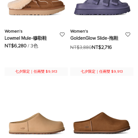
Women's
Women's
添
添
Lowmel Mule-穆勒鞋
GoldenGlow Slide-拖鞋
加
加
NT$6,280
/ 3色
NT$3,880
NT$2,716
至
至
願
願
七夕限定｜任兩雙 $9,913
七夕限定｜任兩雙 $9,913
望
望
清
清
單
單