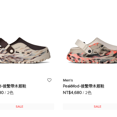
望
清
單
添
Men's
od-後繫帶木屐鞋
PeakMod-後繫帶木屐鞋
加
80
/ 2色
NT$4,680
/ 2色
至
SALE
SALE
願
望