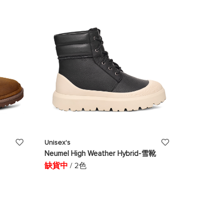
清
清
單
單
添
添
Unisex's
Neumel High Weather Hybrid-雪靴
加
加
缺貨中
/ 2色
至
至
願
願
望
望