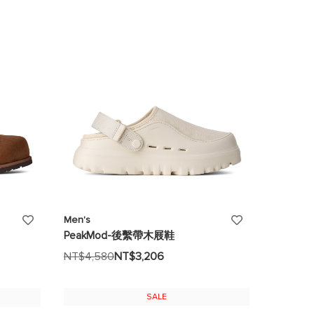
望
望
清
清
單
單
添
添
Men's
PeakMod-後繫帶木屐鞋
加
加
NT$4,580
NT$3,206
至
至
願
願
SALE