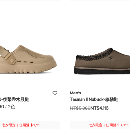
添
Men's
od-後繫帶木屐鞋
Tasman II Nubuck-穆勒鞋
加
80
/ 2色
NT$5,880
NT$4,116
至
願
七夕限定｜任兩雙 $9,913
七夕限定｜任兩雙 $9,913