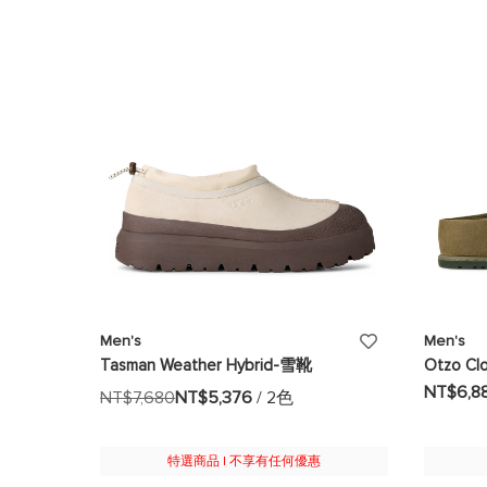
望
清
單
添
Men's
Men's
Tasman Weather Hybrid-雪靴
Otzo C
加
NT$6,8
NT$7,680
NT$5,376
/ 2色
至
願
特選商品 | 不享有任何優惠