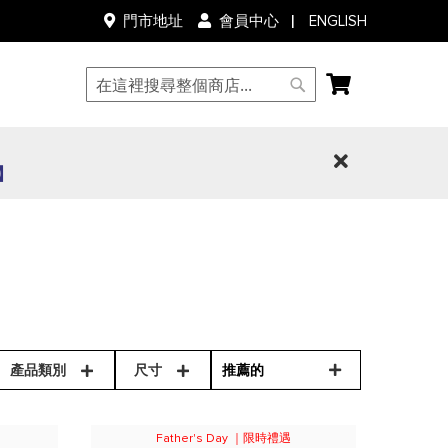
語
ENGLISH
門市地址
會員中心
言
我的購物車
搜
搜
尋
尋
0】
產品類別
尺寸
Father's Day ｜限時禮遇