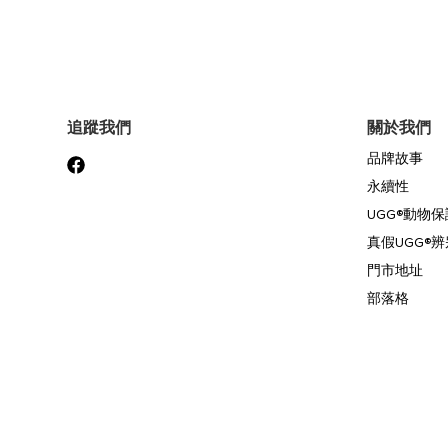
清
單
追蹤我們
關於我們
品牌故事
永續性
UGG®動物
真假UGG®辨
門市地址
部落格
付款方式: