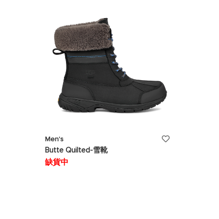
清
單
添
Men's
Butte Quilted-雪靴
加
缺貨中
至
願
望