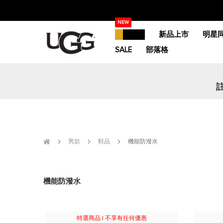
跳
NEW
過
精選活動
新品上市
明星
到
內
SALE
部落格
容
男款
鞋品
機能防潑水
機能防潑水
特選商品 | 不享有任何優惠