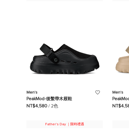
添
Men's
Men's
PeakMod-後繫帶木屐鞋
PeakM
加
NT$4,580
/ 2色
NT$4,5
至
願
Father's Day ｜限時禮遇