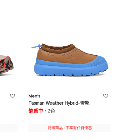
望
望
清
清
單
單
添
添
Men's
Tasman Weather Hybrid-雪靴
加
加
缺貨中
/ 2色
至
至
願
特選商品 | 不享有任何優惠
願
望
望