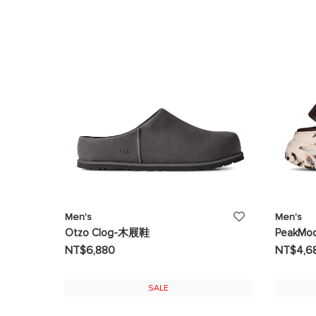
望
清
單
添
Men's
Men's
Otzo Clog-木屐鞋
PeakM
加
NT$6,880
NT$4,6
至
SALE
願
望