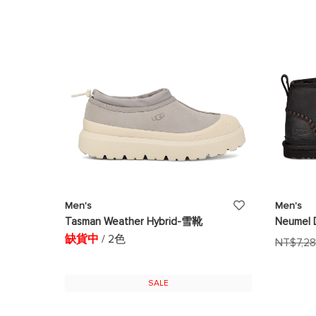
清
單
添
Men's
Men's
Tasman Weather Hybrid-雪靴
Neumel
加
缺貨中
/ 2色
NT$7,2
至
願
SALE
望