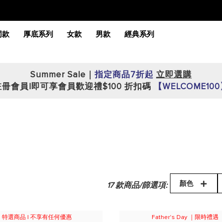
同款
厚底系列
女款
男款
經典系列
Summer Sale｜
指定商品7折起
立即選購
註冊會員|即可享會員歡迎禮$100 折扣碼
【WELCOME10
顏色
17
款商品/篩選項:
特選商品 | 不享有任何優惠
Father's Day ｜限時禮遇