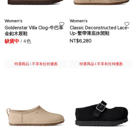
Women's
Women's
添
添
Goldenstar Villa Clog-牛巴革
Classic Deconstructed Lace-
Up-繫帶薄底休閒鞋
金釦木屐鞋
加
加
NT$6,280
缺貨中
/ 4色
至
至
願
願
特選商品 | 不享有任何優惠
特選商品 | 不享有任何優惠
望
望
清
清
單
單