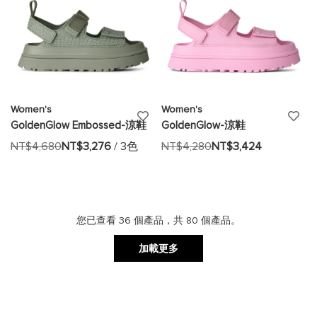
Women's
Women's
添
添
GoldenGlow Embossed-涼鞋
GoldenGlow-涼鞋
加
加
NT$4,680
NT$3,276
/ 3色
NT$4,280
NT$3,424
至
至
願
願
望
望
您已查看
36
個產品，共
80
個產品。
清
清
加載更多
單
單