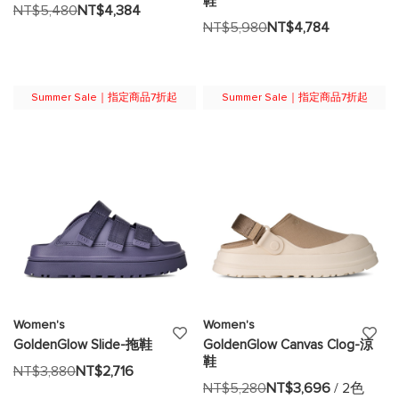
鞋
加
加
NT$5,480
NT$4,384
NT$5,980
NT$4,784
至
至
願
願
望
望
Summer Sale｜指定商品7折起
Summer Sale｜指定商品7折起
清
清
單
單
Women's
Women's
添
添
GoldenGlow Slide-拖鞋
GoldenGlow Canvas Clog-涼
鞋
加
加
NT$3,880
NT$2,716
NT$5,280
NT$3,696
/ 2色
至
至