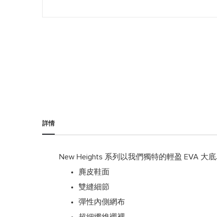
跳
到
圖
詳情
片
庫
的
開
New Heights 系列以我們獨特的輕盈 E
頭
麂皮鞋面
雙縫細節
彈性內側網布
超細纖維襯裡