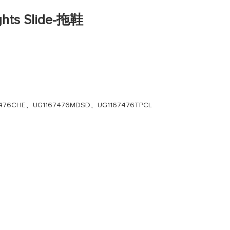
ghts Slide-拖鞋
67476CHE、UG1167476MDSD、UG1167476TPCL