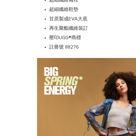
超細纖維鞋墊
甘蔗製成EVA大底
再生聚酯纖維裝訂
壓印UGG®商標
註冊號 88276