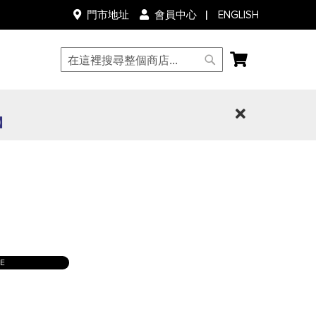
語
ENGLISH
門市地址
會員中心
言
我的購物車
搜
搜
尋
尋
0】
LE