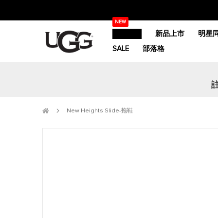
跳
NEW
過
精選活動
新品上市
明星
到
內
SALE
部落格
容
New Heights Slide-拖鞋
跳
到
圖
片
庫
的
末
尾