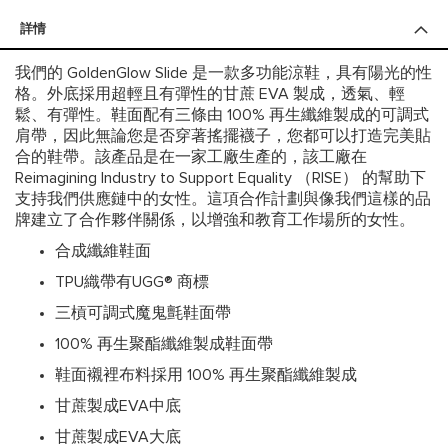
詳情
我們的 GoldenGlow Slide 是一款多功能涼鞋，具有陽光的性
格。外底採用超輕且有彈性的甘蔗 EVA 製成，透氣、輕
鬆、有彈性。鞋面配有三條由 100% 再生纖維製成的可調式
肩帶，因此無論您是否穿著搖擺襪子，您都可以打造完美貼
合的鞋帶。該產品是在一家工廠生產的，該工廠在
Reimagining Industry to Support Equality （RISE） 的幫助下
支持我們供應鏈中的女性。這項合作計劃與像我們這樣的品
牌建立了合作夥伴關係，以增強和教育工作場所的女性。
合成纖維鞋面
TPU織帶有UGG® 商標
三槓可調式魔鬼氈鞋面帶
100% 再生聚酯纖維製成鞋面帶
鞋面襯裡布料採用 100% 再生聚酯纖維製成
甘蔗製成EVA中底
甘蔗製成EVA大底