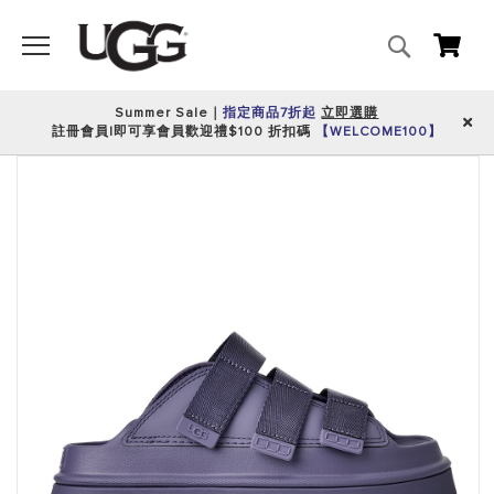
搜
我的
尋
Summer Sale｜
指定商品7折起
立即選購
註冊會員|即可享會員歡迎禮$100 折扣碼
【WELCOME100】
跳
到
圖
片
庫
的
末
尾