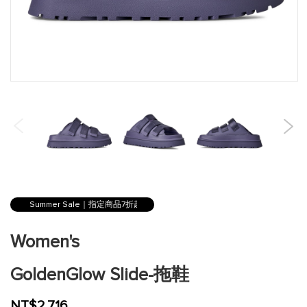
跳
到
Summer Sale｜指定商品7折起
圖
片
Women's
庫
的
GoldenGlow Slide-拖鞋
開
頭
NT$2,716