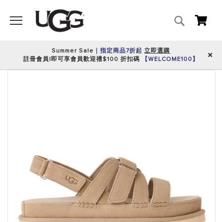
搜
我的
尋
Summer Sale｜
指定商品7折起
立即選購
註冊會員|即可享會員歡迎禮$100 折扣碼
【WELCOME100】
跳
到
圖
片
庫
的
末
尾