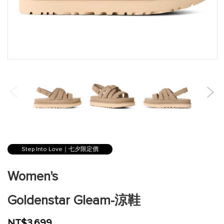
跳
到
Step Into Love｜七夕限定價
圖
片
Women's
庫
的
Goldenstar Gleam-涼鞋
開
頭
NT$3,699