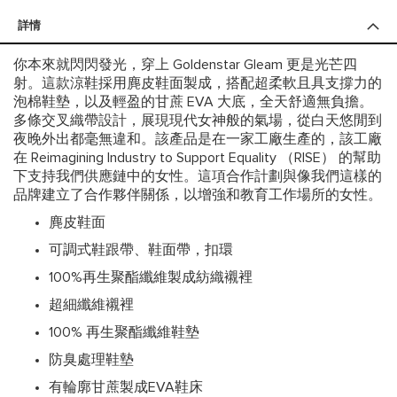
詳情
你本來就閃閃發光，穿上 Goldenstar Gleam 更是光芒四
射。這款涼鞋採用麂皮鞋面製成，搭配超柔軟且具支撐力的
泡棉鞋墊，以及輕盈的甘蔗 EVA 大底，全天舒適無負擔。
多條交叉織帶設計，展現現代女神般的氣場，從白天悠閒到
夜晚外出都毫無違和。該產品是在一家工廠生產的，該工廠
在 Reimagining Industry to Support Equality （RISE） 的幫助
下支持我們供應鏈中的女性。這項合作計劃與像我們這樣的
品牌建立了合作夥伴關係，以增強和教育工作場所的女性。
麂皮鞋面
可調式鞋跟帶、鞋面帶，扣環
100%再生聚酯纖維製成紡織襯裡
超細纖維襯裡
100% 再生聚酯纖維鞋墊
防臭處理鞋墊
有輪廓甘蔗製成EVA鞋床