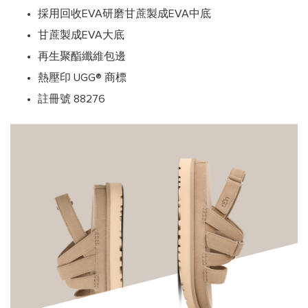
採用回收EVA研磨甘蔗製成EVA中底
甘蔗製成EVA大底
再生聚酯纖維包邊
熱壓印 UGG® 商標
註冊號 88276