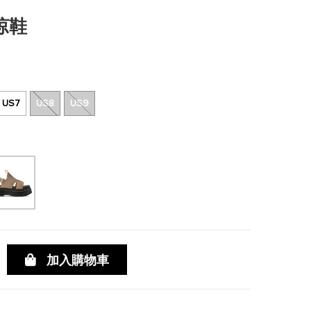
-涼鞋
US7
US8
US9
加入購物車