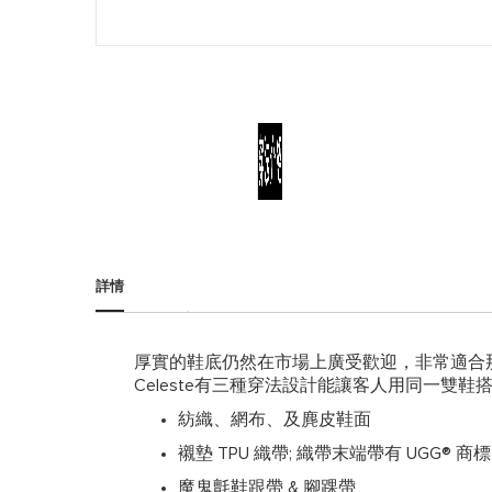
跳
到
圖
詳情
片
庫
的
開
厚實的鞋底仍然在市場上廣受歡迎，非常適合那
頭
Celeste有三種穿法設計能讓客人用同一雙
紡織、網布、及麂皮鞋面
襯墊 TPU 織帶; 織帶末端帶有 UGG® 商標
魔鬼氈鞋跟帶 & 腳踝帶