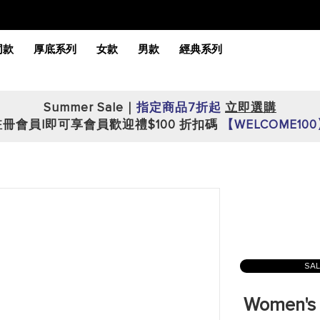
同款
厚底系列
女款
男款
經典系列
Summer Sale｜
指定商品7折起
立即選購
註冊會員|即可享會員歡迎禮$100 折扣碼
【WELCOME10
SA
Women's