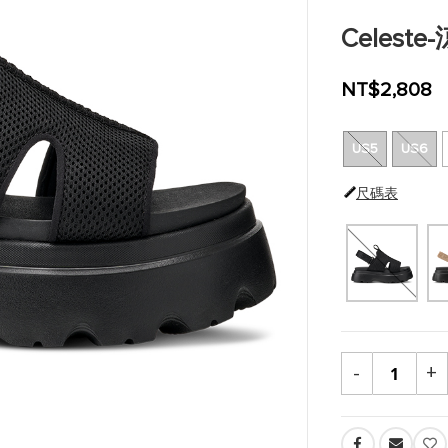
Celeste
NT$2,808
US5
US6
尺碼表
-
+