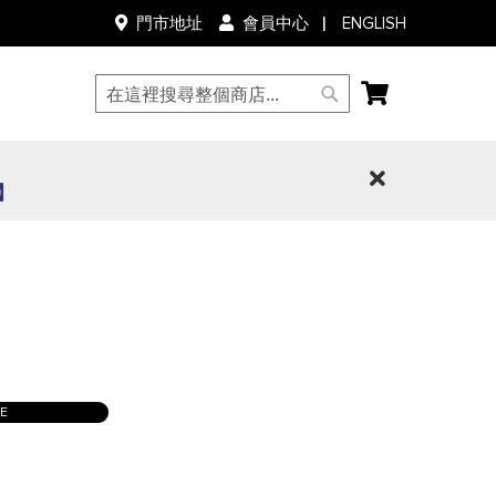
語
ENGLISH
門市地址
會員中心
言
我的購物車
搜
搜
尋
尋
0】
LE