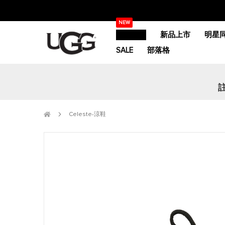
跳
NEW
過
精選活動
新品上市
明星
到
內
SALE
部落格
容
Celeste-涼鞋
跳
到
圖
片
庫
的
末
尾