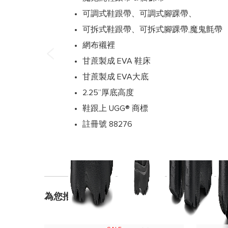
可調式鞋跟帶、可調式腳踝帶、
可拆式鞋跟帶、可拆式腳踝帶,魔鬼氈帶
網布襯裡
甘蔗製成 EVA 鞋床
甘蔗製成 EVA大底
2.25”厚底高度
鞋跟上 UGG® 商標
註冊號 88276
為您推薦