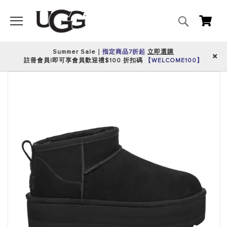
搜
我的
尋
Summer Sale｜
指定商品7折起
立即選購
註冊會員|即可享會員歡迎禮$100 折扣碼
【WELCOME100】
跳
到
圖
片
庫
的
末
尾