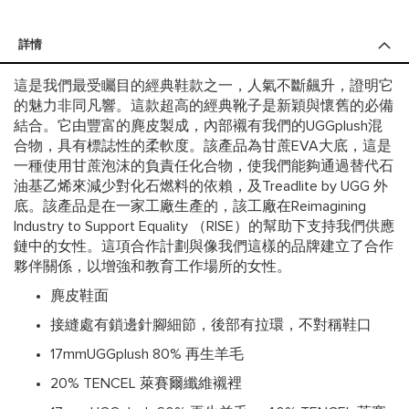
詳情
這是我們最受矚目的經典鞋款之一，人氣不斷飆升，證明它
的魅力非同凡響。這款超高的經典靴子是新穎與懷舊的必備
結合。它由豐富的麂皮製成，內部襯有我們的UGGplush混
合物，具有標誌性的柔軟度。該產品為甘蔗EVA大底，這是
一種使用甘蔗泡沫的負責任化合物，使我們能夠通過替代石
油基乙烯來減少對化石燃料的依賴，及Treadlite by UGG 外
底。該產品是在一家工廠生產的，該工廠在Reimagining
Industry to Support Equality （RISE）的幫助下支持我們供應
鏈中的女性。這項合作計劃與像我們這樣的品牌建立了合作
夥伴關係，以增強和教育工作場所的女性。
麂皮鞋面
接縫處有鎖邊針腳細節，後部有拉環，不對稱鞋口
17mmUGGplush 80% 再生羊毛
20% TENCEL 萊賽爾纖維襯裡