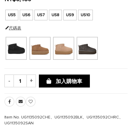
US5
US6
US7
US8
US9
US10
尺碼表
-
+
加入購物車
Item No. UG1135092CHE、UG1135092BLK、UG1135092CHRC、
UG1135092SAN