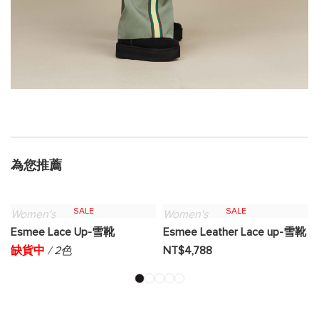
為您推薦
SALE
SALE
Women's
Women's
Esmee Lace Up-雪靴
Esmee Leather Lace up-雪靴
缺貨中
/ 2色
NT$4,788