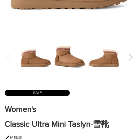
跳
到
SALE
圖
片
Women's
庫
的
Classic Ultra Mini Taslyn-雪靴
開
頭
尺碼表