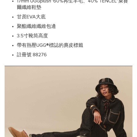
17mm UGGplush™60%再生羊毛、40% TENCEL™萊賽
爾纖維鞋墊
甘蔗EVA大底
聚酯纖維纖維包邊
3.5寸靴筒高度
帶有熱壓UGG®標誌的麂皮標籤
註冊號 88276