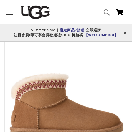
搜
我的
尋
Summer Sale｜
指定商品7折起
立即選購
註冊會員|即可享會員歡迎禮$100 折扣碼
【WELCOME100】
跳
到
圖
片
庫
的
末
尾