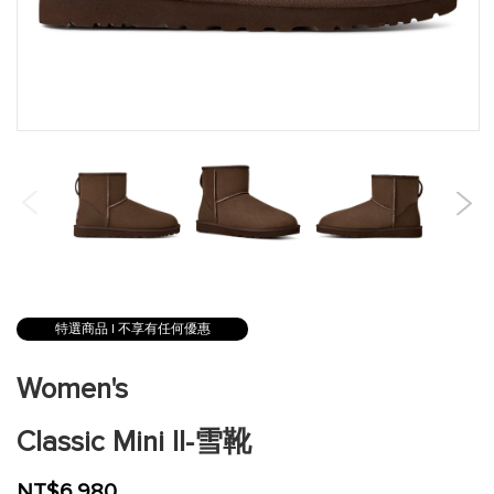
跳
到
特選商品 | 不享有任何優惠
圖
片
Women's
庫
的
Classic Mini II-雪靴
開
頭
NT$6,980