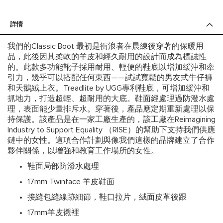
詳情
我們的Classic Boot 最初是衝浪者在晨練後穿著的保暖用
品，此後因其柔軟的羊皮和經久耐用的設計而成為標誌性
的。此款多功能靴子採用耐用、輕便的鞋底以增加緩沖和牽
引力，幾乎可以搭配任何東西——試試寬鬆的男友式牛仔褲
和天鵝絨上衣。Treadlite by UGG專利鞋底，可增加緩沖和
抓地力，打造超輕、超耐用的大底。鞋面經處理過防潑水處
理，表面能少量排斥水。穿著後，產品應定期重新處理以保
持保護。該產品是在一家工廠生產的，該工廠在Reimagining
Industry to Support Equality （RISE）的幫助下支持我們供應
鏈中的女性。這項合作計劃與像我們這樣的品牌建立了合作
夥伴關係，以增強和教育工作場所的女性。
鞋面局部防潑水處理
17mm Twinface 羊皮鞋面
接縫包縫線跡細節，鞋口拉片，絨面皮革後跟
17mm羊皮襯裡