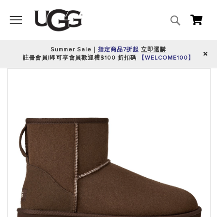
搜
我的
尋
Summer Sale｜
指定商品7折起
立即選購
註冊會員|即可享會員歡迎禮$100 折扣碼
【WELCOME100】
跳
到
圖
片
庫
的
末
尾