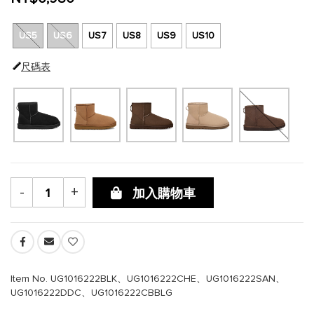
US5
US6
US7
US8
US9
US10
尺碼表
-
+
加入購物車
Item No. UG1016222BLK、UG1016222CHE、UG1016222SAN、
UG1016222DDC、UG1016222CBBLG