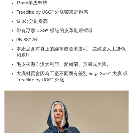
17mm羊皮鞋墊
Treadlite by UGG™ 外底帶來舒適感
12.8公分鞋身高
帶有浮雕 UGG® 標誌的皮革鞋跟標籤
RN 88276
本產品含有真正的綿羊或羔羊皮毛，並經過人工染色
和處理。
毛皮來源自澳大利亞、愛爾蘭、英國或美國。
大底材質會因為工廠不同而有差別:SugarSole™ 大底 或
Treadlite by UGG™ 外底