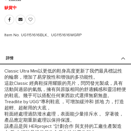
缺貨中
Item No. UG1151616BLK、UG1151616WGRP
詳情
Classic Ultra Mini以更低的鞋身高度更新了我們最具標誌性
的輪廓，增加了易穿脫性和增強的多功能性。
這款Classic 經典鞋採用耀眼的亮片，閃閃發光製成，具有
活動與過節的氣氛，擁有與原版相同的舒適觸感和靈活輕便
的鞋底。幾乎可以搭配任何東西款式選擇無窮無盡。
Treadlite by UGG™專利鞋底 ，可增加緩沖和 抓地 力，打造
超輕、超耐用的大底 。
鞋面經處理過防潑水處理，表面能少量排斥水 。 穿著後，
產品應定期重新處理以保持保護。
該產品是與 HERproject ™計劃合作 與支持的工廠生產製造