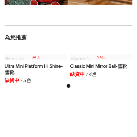
為您推薦
SALE
SALE
Women's
Women's
Ultra Mini Platform Hi Shine-
Classic Mini Mirror Ball-雪靴
雪靴
缺貨中
/ 4色
缺貨中
/ 3色