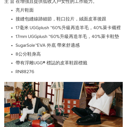
主 旨 在增強且提供低收入戶女性的工作能力。
亮片鞋面
接縫包縫線跡細節，鞋口拉片，絨面皮革後跟
17毫米 UGGplush ™60%升級再造羊毛，40%萊卡襯裡
17mm UGGplush ™60%升級再造羊毛，40%萊卡鞋墊
SugarSole™EVA 外底 帶來舒適感
8公分鞋身高
帶有浮雕UGG® 標誌的皮革鞋跟標籤
RN88276