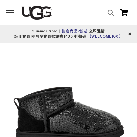
搜
我的
尋
Summer Sale｜
指定商品7折起
立即選購
註冊會員|即可享會員歡迎禮$100 折扣碼
【WELCOME100】
跳
到
圖
片
庫
的
末
尾