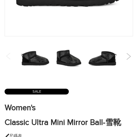
跳
到
SALE
圖
片
Women's
庫
的
Classic Ultra Mini Mirror Ball-雪靴
開
頭
尺碼表