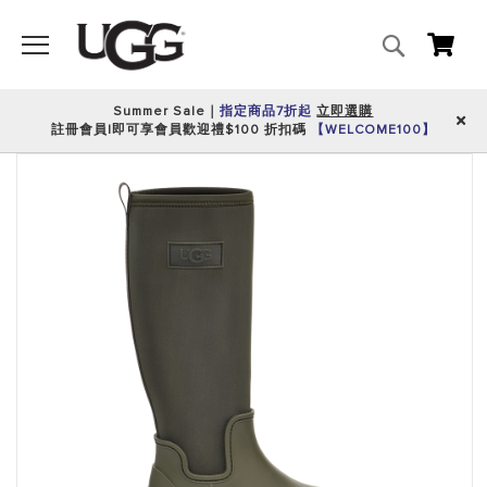
搜
我的
尋
Summer Sale｜
指定商品7折起
立即選購
註冊會員|即可享會員歡迎禮$100 折扣碼
【WELCOME100】
跳
到
圖
片
庫
的
末
尾