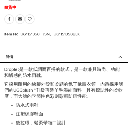
缺貨中
Item No. UG1151350FRSN、UG1151350BLK
詳情
Droplet是一款低調而百搭的款式，是一款兼具時尚、功能
和觸感的防水雨靴。
它採用耐用的橡膠外殼和柔韌的氯丁橡膠衣領，內襯採用我
們的UGGplush ™升級再造羊毛混紡面料，具有標誌性的柔軟
度，而大膽的季節性色彩則彰顯防雨性能。
防水式雨鞋
注塑橡膠鞋面
後拉環，鬆緊帶領口設計