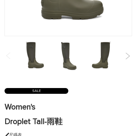
跳
到
SALE
圖
片
Women's
庫
的
Droplet Tall-雨鞋
開
頭
尺碼表