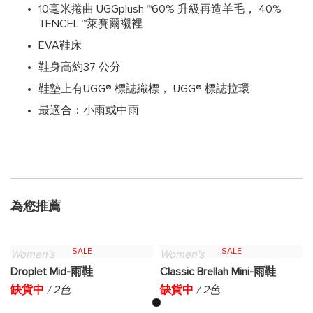
10毫米捲曲 UGGplush ™60% 升級再造羊毛， 40%
TENCEL ™萊賽爾襯裡
EVA鞋床
鞋身高約37 公分
鞋墊上有UGG® 標誌織標， UGG® 標誌拉環
最適合：小雨或中雨
為您推薦
SALE
SALE
Women's
Women's
Droplet Mid-雨鞋
Classic Brellah Mini-雨鞋
缺貨中
/ 2色
缺貨中
/ 2色