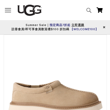
搜
我的
尋
Summer Sale｜
指定商品7折起
立即選購
註冊會員|即可享會員歡迎禮$100 折扣碼
【WELCOME100】
跳
到
圖
片
庫
的
末
尾