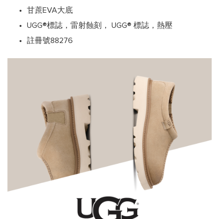
甘蔗EVA大底
UGG®標誌，雷射蝕刻， UGG® 標誌，熱壓
註冊號88276