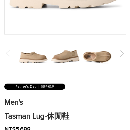
跳
到
Father's Day ｜限時禮遇
圖
片
Men's
庫
的
Tasman Lug-休閒鞋
開
頭
NT$5,688