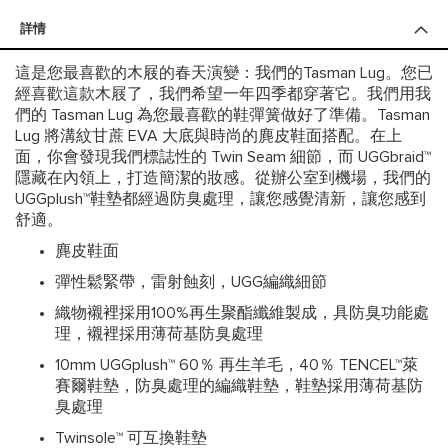
詳情
這是您最喜歡的木屐的春天演變：我們的Tasman Lug。您已
經喜歡這款木屐了，我們希望一年四季都穿著它。我們用我
們的 Tasman Lug 為您最喜歡的鞋彈簧做好了準備。Tasman
Lug 將溝紋甘蔗 EVA 大底與時尚的麂皮鞋面搭配。在上
面，你會發現我們標誌性的 Twin Seam 細節，而 UGGbraid™
隱藏在內領上，打造簡潔的妝感。從辦公室到機場，我們的
UGGplush™鞋墊都經過防臭處理，讓您感覺清新，讓您感到
舒適。
麂皮鞋面
彈性鬆緊帶，雷射蝕刻，UGG編織細節
織物襯裡採用100%再生聚酯纖維製成，具防臭功能處
理，襯裡採用薄荷基防臭處理
10mm UGGplush™ 60％ 再生羊毛，40％ TENCEL™萊
賽爾鞋墊，防臭處理的編織鞋墊，鞋墊採用薄荷基防
臭處理
Twinsole™ 可互換鞋墊