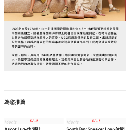
為您推薦
SALE
SALE
Men's
Men's
Ascot Lug-休閒鞋
South Bay Sneaker Low-休閒