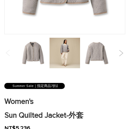
跳
到
Summer Sale｜指定商品7折起
圖
片
Women's
庫
的
Sun Quilted Jacket-外套
開
頭
NT$5,236