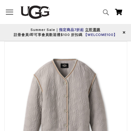
搜
我的
尋
Summer Sale｜
指定商品7折起
立即選購
註冊會員|即可享會員歡迎禮$100 折扣碼
【WELCOME100】
跳
到
圖
片
庫
的
末
尾