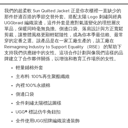
我們的超柔軟 Sun Quilted Jacket 正是你衣櫃裡一直缺少的
那件舒適百搭的季節交替外套。搭配太陽 Logo 刺繡與經典
UGGbraid 編織滾邊，這件外套是應對氣溫變化的理想層次
單品，保暖同時毫無負擔。側邊口袋、落肩設計與方正寬鬆
剪裁，讓整體風格更顯輕鬆隨性，成為你本季最信賴、最常
穿的定番之選。該產品是在一家工廠生產的，該工廠在
Reimagining Industry to Support Equality （RISE） 的幫助下
支持我們供應鏈中的女性。這項合作計劃與像我們這樣的品
牌建立了合作夥伴關係，以增強和教育工作場所的女性。
輕量鋪棉外套
主布料: 100%再生聚酯纖維
內裡:100%永續棉
側邊口袋
全件刺繡太陽標誌圖樣
UGG® 標誌仿牛角鈕扣
全件使用UGG招牌編織滾邊裝飾