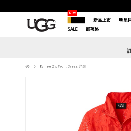
跳
NEW
過
精選活動
新品上市
明星
到
內
SALE
部落格
容
Kynlee Zip Front Dress-洋裝
跳
到
圖
片
庫
的
末
尾