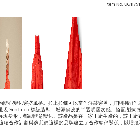
Item No. UG1175
單品，能夠隨心變化穿搭風格。拉上拉鍊可以當作洋裝穿著，打開則能
 Sun Logo 標誌造型，增添俏皮的半透明層次感。搭配 雙
隨意變化。該產品是在一家工廠生產的，該工廠在 Reimagining Ind
性。這項合作計劃與像我們這樣的品牌建立了合作夥伴關係，以增