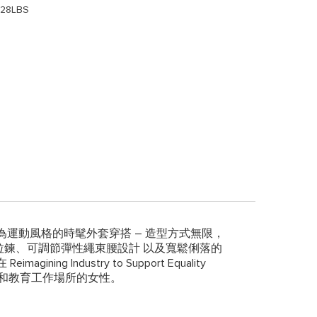
128LBS
作為運動風格的時髦外套穿搭 – 造型方式無限，
向拉鍊、可調節彈性繩束腰設計 以及寬鬆俐落的
ustry to Support Equality
強和教育工作場所的女性。