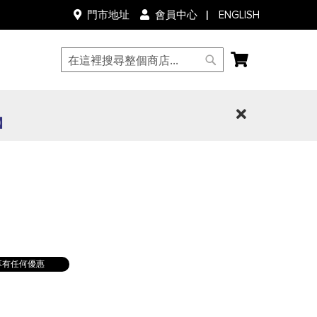
語
ENGLISH
門市地址
會員中心
言
我的購物車
搜
搜
尋
尋
0】
不享有任何優惠