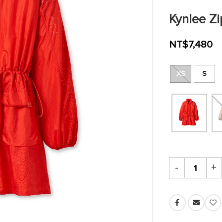
Kynlee Z
NT$7,480
XS
S
-
+