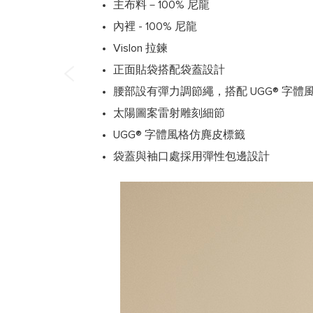
主布料－100% 尼龍
內裡 - 100% 尼龍
Vislon 拉鍊
正面貼袋搭配袋蓋設計
腰部設有彈力調節繩，搭配 UGG® 字體
太陽圖案雷射雕刻細節
UGG® 字體風格仿麂皮標籤
袋蓋與袖口處採用彈性包邊設計