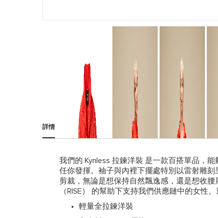
跳
到
圖
詳情
片
庫
的
開
我們的 Kynless 拉鍊洋裝 是一款百搭
頭
任你發揮。袖子與內裡下擺處特別以雷射雕刻呈現
剪裁，無論是想保持自然飄逸感，還是想收腰展現身形，都能
（RISE） 的幫助下支持我們供應鏈中的女
輕量全拉鍊洋裝