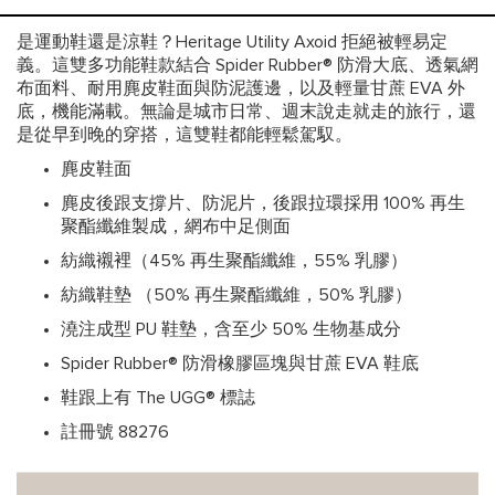
是運動鞋還是涼鞋？Heritage Utility Axoid 拒絕被輕易定
義。這雙多功能鞋款結合 Spider Rubber® 防滑大底、透氣網
布面料、耐用麂皮鞋面與防泥護邊，以及輕量甘蔗 EVA 外
底，機能滿載。無論是城市日常、週末說走就走的旅行，還
是從早到晚的穿搭，這雙鞋都能輕鬆駕馭。
麂皮鞋面
麂皮後跟支撐片、防泥片，後跟拉環採用 100% 再生
聚酯纖維製成，網布中足側面
紡織襯裡（45% 再生聚酯纖維，55% 乳膠）
紡織鞋墊 （50% 再生聚酯纖維，50% 乳膠）
澆注成型 PU 鞋墊，含至少 50% 生物基成分
Spider Rubber® 防滑橡膠區塊與甘蔗 EVA 鞋底
鞋跟上有 The UGG® 標誌
註冊號 88276