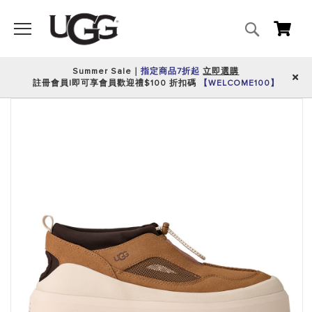
搜
我的
尋
Summer Sale｜
指定商品7折起
立即選購
註冊會員|即可享會員歡迎禮$100 折扣碼
【WELCOME100】
跳
到
圖
片
庫
的
末
尾