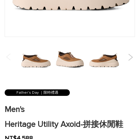
跳
到
Father's Day ｜限時禮遇
圖
片
Men's
庫
的
Heritage Utility Axoid-拼接休閒鞋
開
頭
NT$4,588