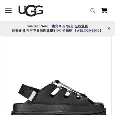
搜
我的
尋
Summer Sale｜
指定商品7折起
立即選購
註冊會員|即可享會員歡迎禮$100 折扣碼
【WELCOME100】
跳
到
圖
片
庫
的
末
尾