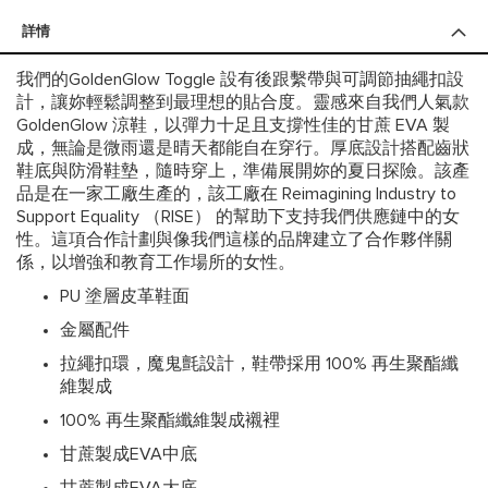
詳情
我們的GoldenGlow Toggle 設有後跟繫帶與可調節抽繩扣設
計，讓妳輕鬆調整到最理想的貼合度。靈感來自我們人氣款
GoldenGlow 涼鞋，以彈力十足且支撐性佳的甘蔗 EVA 製
成，無論是微雨還是晴天都能自在穿行。厚底設計搭配齒狀
鞋底與防滑鞋墊，隨時穿上，準備展開妳的夏日探險。該產
品是在一家工廠生產的，該工廠在 Reimagining Industry to
Support Equality （RISE） 的幫助下支持我們供應鏈中的女
性。這項合作計劃與像我們這樣的品牌建立了合作夥伴關
係，以增強和教育工作場所的女性。
PU 塗層皮革鞋面
金屬配件
拉繩扣環，魔鬼氈設計，鞋帶採用 100% 再生聚酯纖
維製成
100% 再生聚酯纖維製成襯裡
甘蔗製成EVA中底