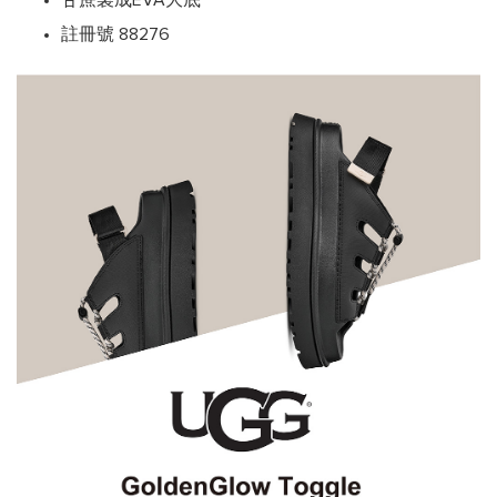
甘蔗製成EVA大底
註冊號 88276