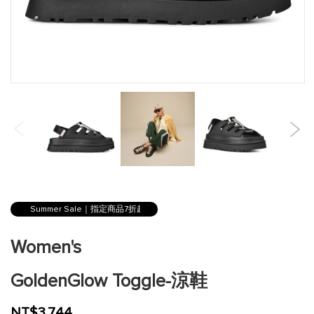
跳
到
Summer Sale｜指定商品7折起
圖
片
Women's
庫
的
GoldenGlow Toggle-涼鞋
開
頭
NT$3,744