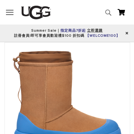
搜
我的
尋
Summer Sale｜
指定商品7折起
立即選購
註冊會員|即可享會員歡迎禮$100 折扣碼
【WELCOME100】
跳
到
圖
片
庫
的
末
尾