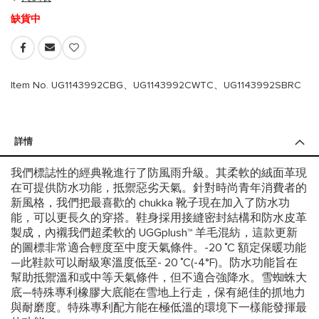
缺貨中
Item No. UG1143992CBG、UG1143992CWTC、UG1143992SBRC
詳情
我們標誌性的經典靴進行了防風雨升級。其柔軟的絨面革現
在可提供防水功能，抵禦惡劣天氣。針對時尚青年消費者的
新風格，我們把最喜歡的 chukka 靴子現在加入了防水功
能，可以更長久的穿搭。鞋身採用接縫密封結構和防水皮革
製成，內襯我們超柔軟的 UGGplush™ 羊毛混紡，這款更新
的圖標非常適合輕度至中度天氣條件。-20 ˚C 額定保暖功能
—此鞋款可以耐級寒溫度低至- 20 ˚C(-4°F)。防水功能旨在
幫助抵禦溫和或中等天氣條件，但不適合強降水。雪蜘蛛大
底—特殊專利橡膠大底能在雪地上行走，保有絕佳的抓地力
與耐磨度。特殊專利配方能在極低溫的環境下一樣能發揮最