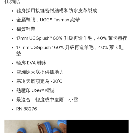
佳功能。
鞋身採用接縫密封結構和防水皮革製成
金屬鞋眼，UGG® Tasman 織帶
棉質鞋帶
17mm UGGplush™ 60% 升級再造羊毛，40% 萊卡襯裡
17 mm UGGplush™ 60% 升級再造羊毛，40% 萊卡鞋
墊
輪廓 EVA 鞋床
雪蜘蛛大底提供抓地力
寒冷天氣額定為 -20˚C
熱壓印 UGG® 標誌
最適合：輕度或中度雨、小雪
RN 88276