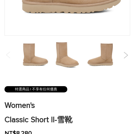
跳
到
特選商品 | 不享有任何優惠
圖
片
Women's
庫
的
Classic Short II-雪靴
開
頭
NT$8,280