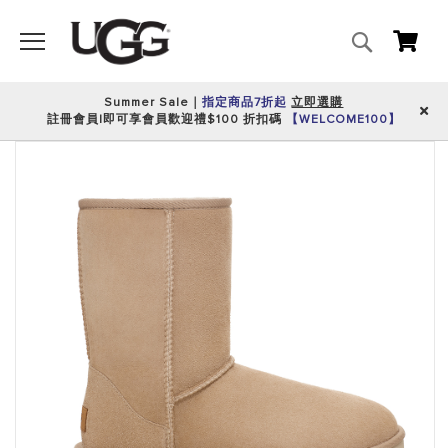
搜
我的
尋
Summer Sale｜
指定商品7折起
立即選購
註冊會員|即可享會員歡迎禮$100 折扣碼
【WELCOME100】
跳
到
圖
片
庫
的
末
尾