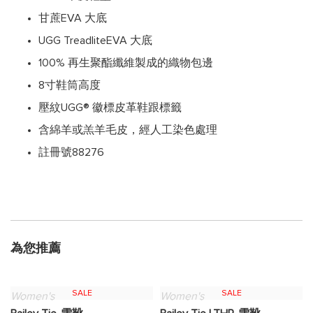
甘蔗EVA 大底
UGG TreadliteEVA 大底
100% 再生聚酯纖維製成的織物包邊
8寸鞋筒高度
壓紋UGG® 徽標皮革鞋跟標籤
含綿羊或羔羊毛皮，經人工染色處理
註冊號88276
為您推薦
SALE
SALE
Women's
Women's