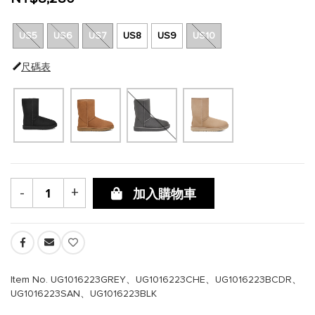
US5
US6
US7
US8
US9
US10
尺碼表
-
+
加入購物車
Item No. UG1016223GREY、UG1016223CHE、UG1016223BCDR、
UG1016223SAN、UG1016223BLK