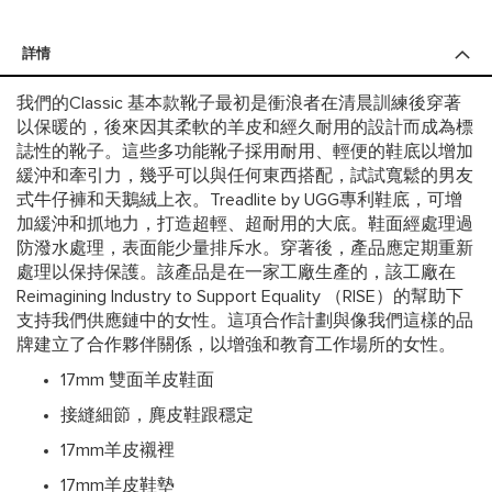
詳情
我們的Classic 基本款靴子最初是衝浪者在清晨訓練後穿著
以保暖的，後來因其柔軟的羊皮和經久耐用的設計而成為標
誌性的靴子。這些多功能靴子採用耐用、輕便的鞋底以增加
緩沖和牽引力，幾乎可以與任何東西搭配，試試寬鬆的男友
式牛仔褲和天鵝絨上衣。Treadlite by UGG專利鞋底，可增
加緩沖和抓地力，打造超輕、超耐用的大底。鞋面經處理過
防潑水處理，表面能少量排斥水。穿著後，產品應定期重新
處理以保持保護。該產品是在一家工廠生產的，該工廠在
Reimagining Industry to Support Equality （RISE）的幫助下
支持我們供應鏈中的女性。這項合作計劃與像我們這樣的品
牌建立了合作夥伴關係，以增強和教育工作場所的女性。
17mm 雙面羊皮鞋面
接縫細節，麂皮鞋跟穩定
17mm羊皮襯裡
17mm羊皮鞋墊