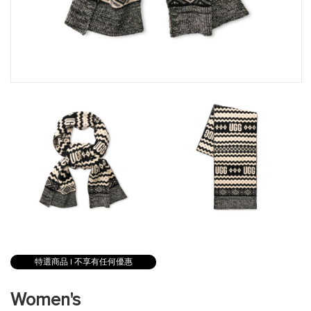
跳
到
特選商品 | 不享有任何優惠
圖
片
Women's
庫