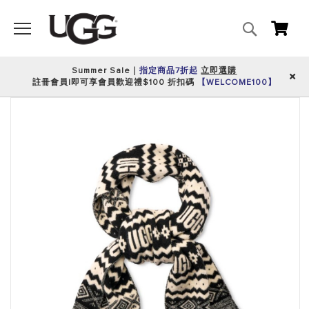
搜
我的
尋
Summer Sale｜
指定商品7折起
立即選購
註冊會員|即可享會員歡迎禮$100 折扣碼
【WELCOME100】
跳
到
圖
片
庫
的
末
尾