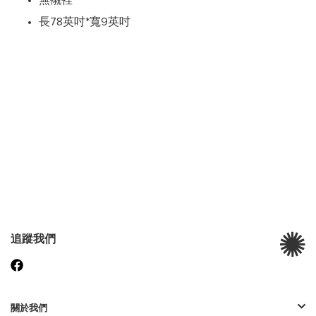
無襯裡
長78英吋*寬9英吋
追蹤我們
關於我們