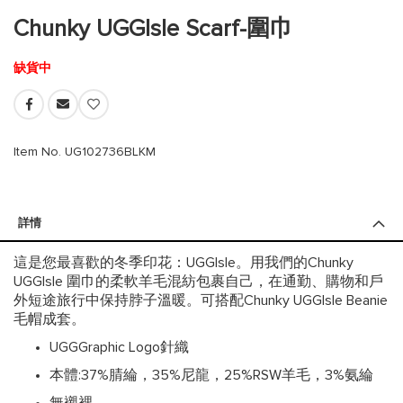
的
Chunky UGGIsle Scarf-圍巾
開
頭
缺貨中
Item No. UG102736BLKM
詳情
這是您最喜歡的冬季印花：UGGIsle。用我們的Chunky
UGGIsle 圍巾的柔軟羊毛混紡包裹自己，在通勤、購物和戶
外短途旅行中保持脖子溫暖。可搭配Chunky UGGIsle Beanie
毛帽成套。
UGGGraphic Logo針織
本體:37%腈綸，35%尼龍，25%RSW羊毛，3%氨綸