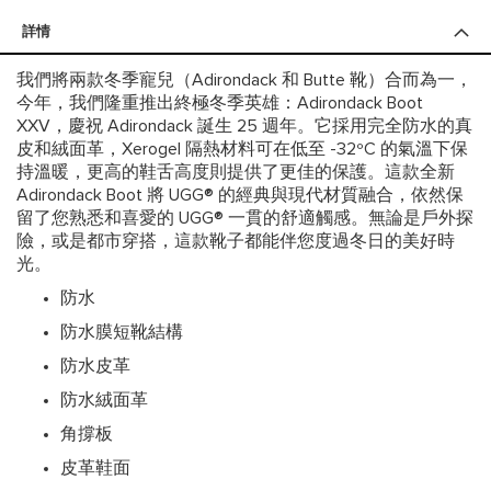
詳情
我們將兩款冬季寵兒（Adirondack 和 Butte 靴）合而為一，
今年，我們隆重推出終極冬季英雄：Adirondack Boot
XXV，慶祝 Adirondack 誕生 25 週年。它採用完全防水的真
皮和絨面革，Xerogel 隔熱材料可在低至 -32ºC 的氣溫下保
持溫暖，更高的鞋舌高度則提供了更佳的保護。這款全新
Adirondack Boot 將 UGG® 的經典與現代材質融合，依然保
留了您熟悉和喜愛的 UGG® 一貫的舒適觸感。無論是戶外探
險，或是都市穿搭，這款靴子都能伴您度過冬日的美好時
光。
防水
防水膜短靴結構
防水皮革
防水絨面革
角撐板
皮革鞋面