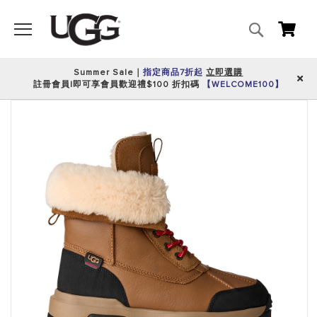
搜
我的
尋
Summer Sale｜
指定商品7折起
立即選購
註冊會員|即可享會員歡迎禮$100 折扣碼
【WELCOME100】
跳
到
圖
片
庫
的
末
尾