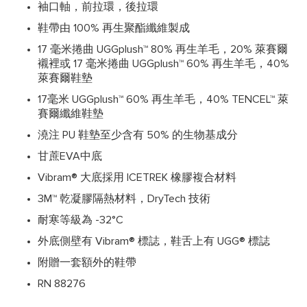
袖口軸，前拉環，後拉環
鞋帶由 100% 再生聚酯纖維製成
17 毫米捲曲 UGGplush™ 80% 再生羊毛，20% 萊賽爾
襯裡或 17 毫米捲曲 UGGplush™ 60% 再生羊毛，40%
萊賽爾鞋墊
17毫米 UGGplush™ 60% 再生羊毛，40% TENCEL™ 萊
賽爾纖維鞋墊
澆注 PU 鞋墊至少含有 50% 的生物基成分
甘蔗EVA中底
Vibram® 大底採用 ICETREK 橡膠複合材料
3M™ 乾凝膠隔熱材料，DryTech 技術
耐寒等級為 -32°C
外底側壁有 Vibram® 標誌，鞋舌上有 UGG® 標誌
附贈一套額外的鞋帶
RN 88276