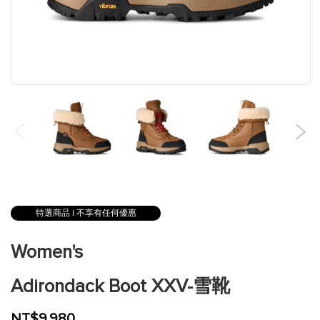
跳
到
特選商品 | 不享有任何優惠
圖
片
Women's
庫
的
Adirondack Boot XXV-雪靴
開
頭
NT$9,980